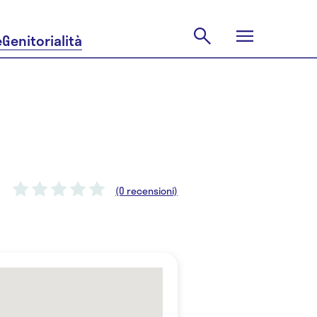
e
Genitorialità
(0 recensioni)