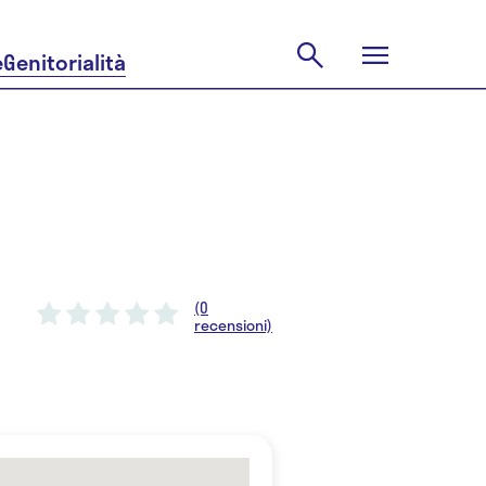
e
Genitorialità
(0
recensioni)