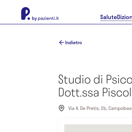
About Pazienti.it
Salute
Dizio
Indietro
Studio di Psic
Dott.ssa Pisco
Via A. De Pretis, 2b, Campobass