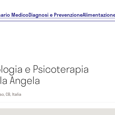
nario Medico
Diagnosi e Prevenzione
Alimentazion
ologia e Psicoterapia
lla Angela
o, CB, Italia