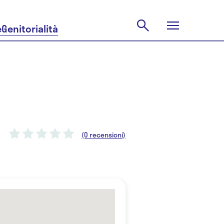
e
Genitorialità
(0 recensioni)