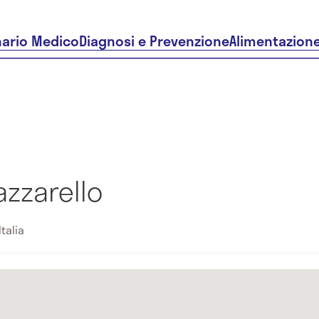
nario Medico
Diagnosi e Prevenzione
Alimentazion
azzarello
Italia