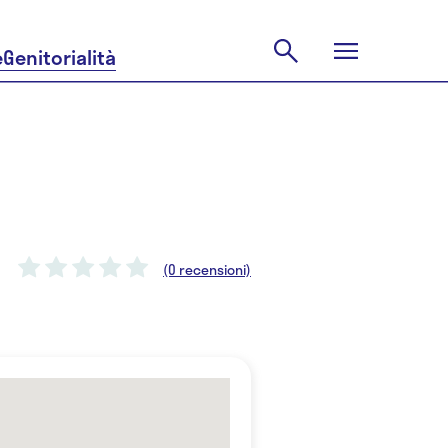
e
Genitorialità
(0 recensioni)