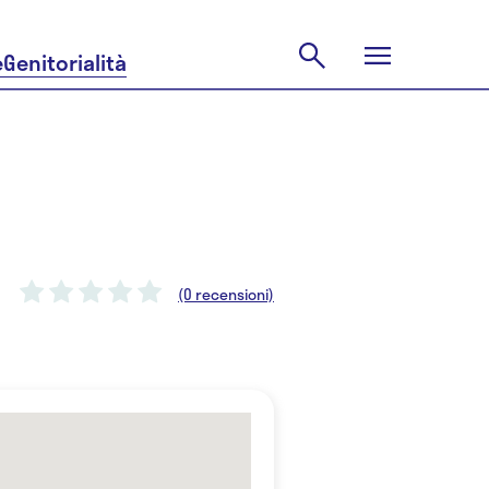
e
Genitorialità
(0 recensioni)