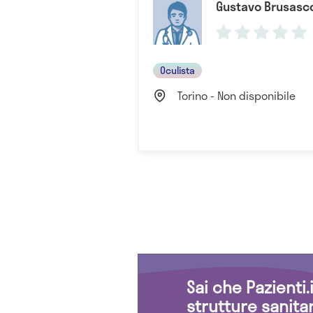
Gustavo Brusasc
Oculista
Torino - Non disponibile
Sai che Pazienti
strutture sanita