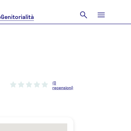
e
Genitorialità
(0
recensioni)