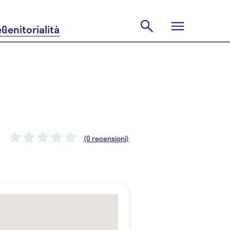
e
Genitorialità
(0 recensioni)