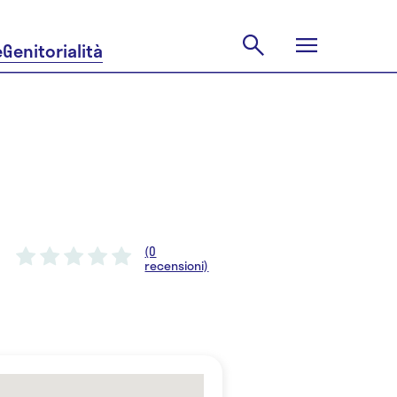
e
Genitorialità
(0
recensioni)