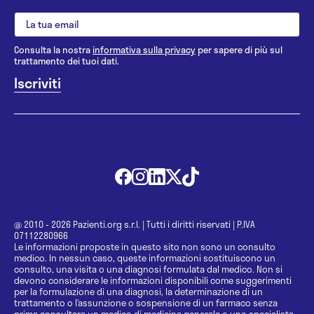
Consulta la nostra
informativa sulla privacy
per sapere di più sul
trattamento dei tuoi dati.
@ 2010 - 2026 Pazienti.org s.r.l.
|
Tutti i diritti riservati
|
P.IVA
07112280966
Le informazioni proposte in questo sito non sono un consulto
medico. In nessun caso, queste informazioni sostituiscono un
consulto, una visita o una diagnosi formulata dal medico. Non si
devono considerare le informazioni disponibili come suggerimenti
per la formulazione di una diagnosi, la determinazione di un
trattamento o l’assunzione o sospensione di un farmaco senza
prima consultare un medico di medicina generale o uno specialista.