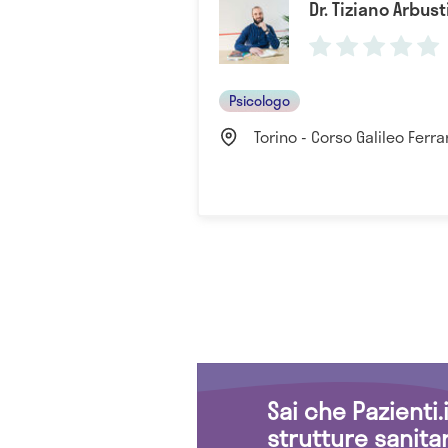
Dr. Tiziano Arbust
Psicologo
Torino - Corso Galileo Ferrari
Sai che Pazienti
strutture sanita