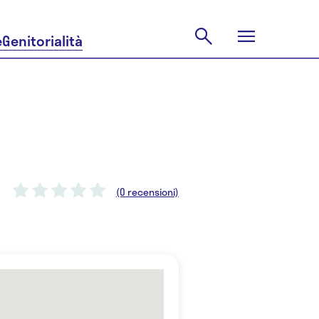
e
Genitorialità
(0 recensioni)