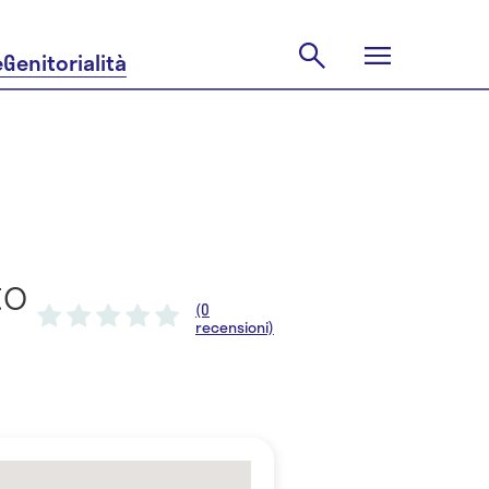
e
Genitorialità
to
(0
recensioni)