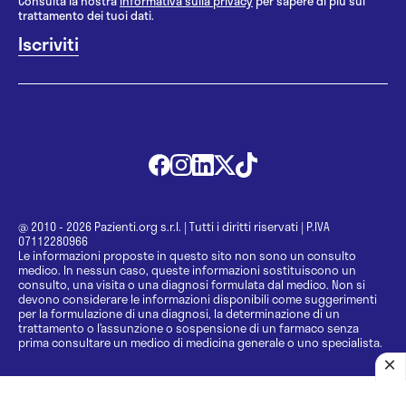
Consulta la nostra
informativa sulla privacy
per sapere di più sul
trattamento dei tuoi dati.
@ 2010 - 2026 Pazienti.org s.r.l.
|
Tutti i diritti riservati
|
P.IVA
07112280966
Le informazioni proposte in questo sito non sono un consulto
medico. In nessun caso, queste informazioni sostituiscono un
consulto, una visita o una diagnosi formulata dal medico. Non si
devono considerare le informazioni disponibili come suggerimenti
per la formulazione di una diagnosi, la determinazione di un
trattamento o l’assunzione o sospensione di un farmaco senza
prima consultare un medico di medicina generale o uno specialista.