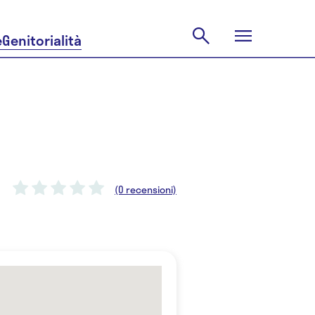
e
Genitorialità
(0 recensioni)