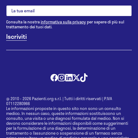
Consulta la nostra
informativa sulla privacy
per sapere di più sul
trattamento dei tuoi dati.
@ 2010 - 2026 Pazienti.org s.r.l.
|
Tutti i diritti riservati
|
P.IVA
07112280966
Le informazioni proposte in questo sito non sono un consulto
medico. In nessun caso, queste informazioni sostituiscono un
consulto, una visita o una diagnosi formulata dal medico. Non si
devono considerare le informazioni disponibili come suggerimenti
per la formulazione di una diagnosi, la determinazione di un
trattamento o l’assunzione o sospensione di un farmaco senza
prima consultare un medico di medicina generale o uno specialista.