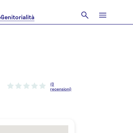
e
Genitorialità
(0
recensioni)