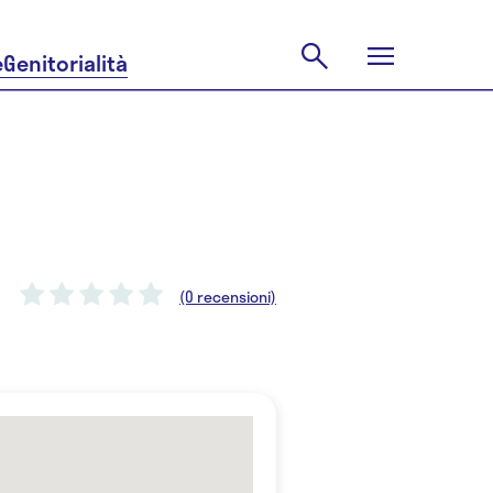
e
Genitorialità
(0 recensioni)