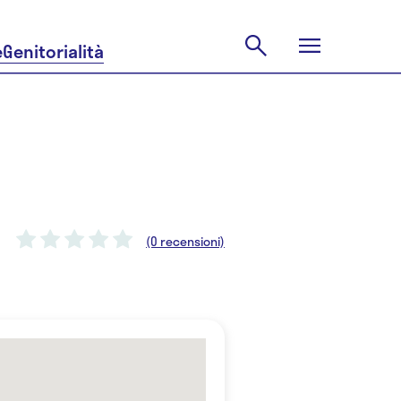
e
Genitorialità
(0 recensioni)