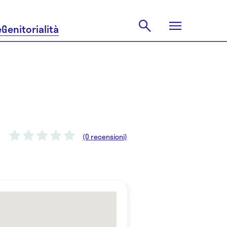
e
Genitorialità
(0 recensioni)