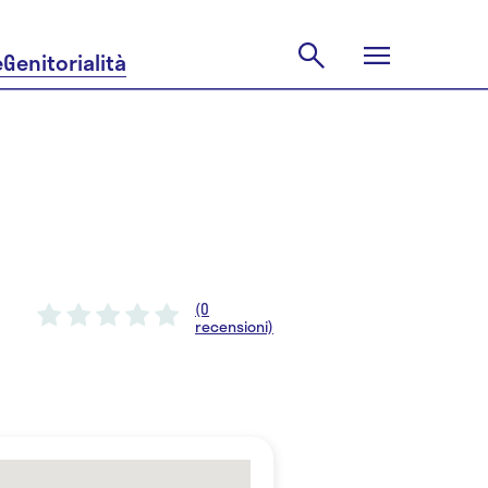
e
Genitorialità
(0
recensioni)