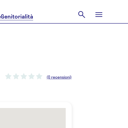
e
Genitorialità
(0 recensioni)