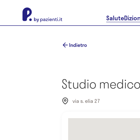
About Pazienti.it
Salute
Dizio
Indietro
Studio medico 
via s. elia 27