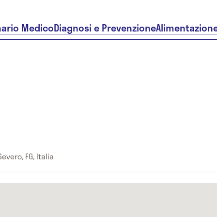
nario Medico
Diagnosi e Prevenzione
Alimentazion
vero, FG, Italia