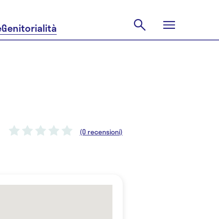
e
Genitorialità
(0 recensioni)