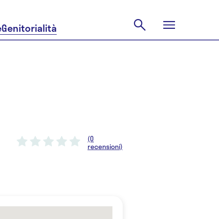
e
Genitorialità
(0
recensioni)