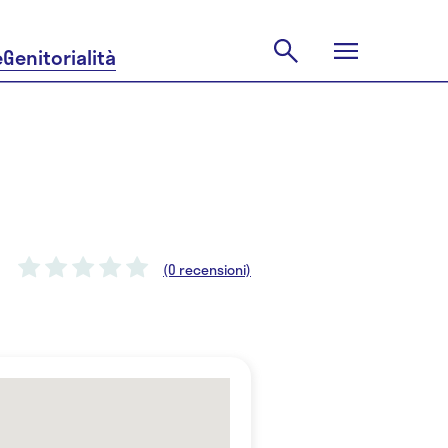
e
Genitorialità
(0 recensioni)