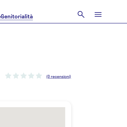
e
Genitorialità
(0 recensioni)