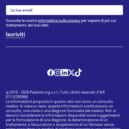
Consulta la nostra
informativa sulla privacy
per sapere di più sul
trattamento dei tuoi dati.
@ 2010 - 2026 Pazienti.org s.r.l.
|
Tutti i diritti riservati
|
P.IVA
07112280966
Le informazioni proposte in questo sito non sono un consulto
medico. In nessun caso, queste informazioni sostituiscono un
consulto, una visita o una diagnosi formulata dal medico. Non si
devono considerare le informazioni disponibili come suggerimenti
per la formulazione di una diagnosi, la determinazione di un
trattamento o l’assunzione o sospensione di un farmaco senza
prima consultare un medico di medicina generale o uno specialista.