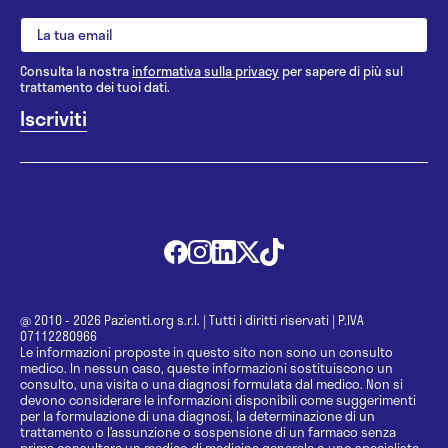
Consulta la nostra
informativa sulla privacy
per sapere di più sul
trattamento dei tuoi dati.
@ 2010 - 2026 Pazienti.org s.r.l.
|
Tutti i diritti riservati
|
P.IVA
07112280966
Le informazioni proposte in questo sito non sono un consulto
medico. In nessun caso, queste informazioni sostituiscono un
consulto, una visita o una diagnosi formulata dal medico. Non si
devono considerare le informazioni disponibili come suggerimenti
per la formulazione di una diagnosi, la determinazione di un
trattamento o l’assunzione o sospensione di un farmaco senza
prima consultare un medico di medicina generale o uno specialista.