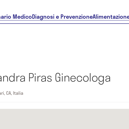
nario Medico
Diagnosi e Prevenzione
Alimentazion
andra Piras Ginecologa
i, CA, Italia