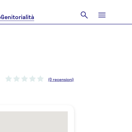
e
Genitorialità
(0 recensioni)