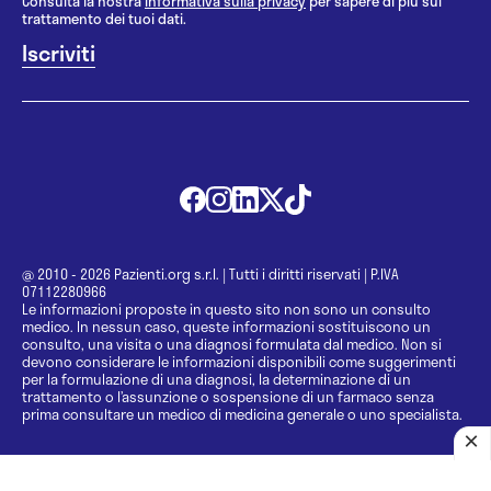
Consulta la nostra
informativa sulla privacy
per sapere di più sul
trattamento dei tuoi dati.
@ 2010 - 2026 Pazienti.org s.r.l.
|
Tutti i diritti riservati
|
P.IVA
07112280966
Le informazioni proposte in questo sito non sono un consulto
medico. In nessun caso, queste informazioni sostituiscono un
consulto, una visita o una diagnosi formulata dal medico. Non si
devono considerare le informazioni disponibili come suggerimenti
per la formulazione di una diagnosi, la determinazione di un
trattamento o l’assunzione o sospensione di un farmaco senza
prima consultare un medico di medicina generale o uno specialista.