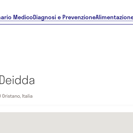
nario Medico
Diagnosi e Prevenzione
Alimentazion
 Deidda
 Oristano, Italia