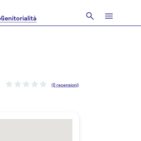
e
Genitorialità
(0 recensioni)