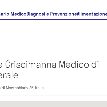
nario Medico
Diagnosi e Prevenzione
Alimentazion
ia Criscimanna Medico di
rale
 di Montechiaro, AG, Italia