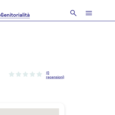
e
Genitorialità
(0
recensioni)