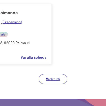
iscimanna
(0 recensioni)
rale
 68, 92020 Palma di
Vai alla scheda
Vedi tutti