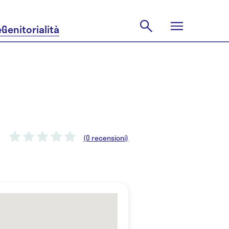
e
Genitorialità
(0 recensioni)