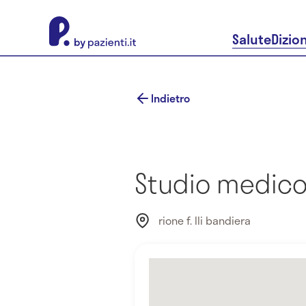
About Pazienti.it
Salute
Dizio
Indietro
Studio medico 
rione f. lli bandiera