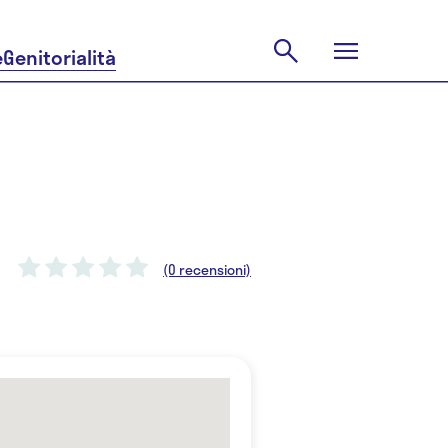
e
Genitorialità
(0 recensioni)