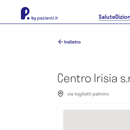
About Pazienti.it
Salute
Dizio
Indietro
Centro Irisia s.r.
via togliatti palmiro