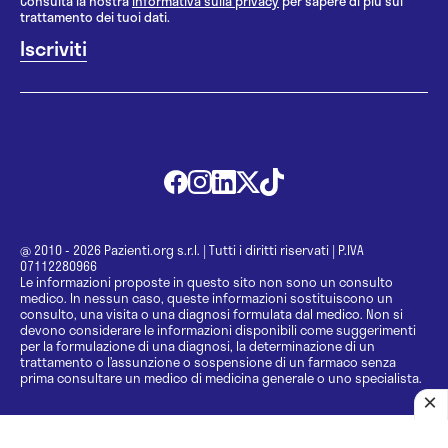
Consulta la nostra
informativa sulla privacy
per sapere di più sul
trattamento dei tuoi dati.
@ 2010 - 2026 Pazienti.org s.r.l.
|
Tutti i diritti riservati
|
P.IVA
07112280966
Le informazioni proposte in questo sito non sono un consulto
medico. In nessun caso, queste informazioni sostituiscono un
consulto, una visita o una diagnosi formulata dal medico. Non si
devono considerare le informazioni disponibili come suggerimenti
per la formulazione di una diagnosi, la determinazione di un
trattamento o l’assunzione o sospensione di un farmaco senza
prima consultare un medico di medicina generale o uno specialista.