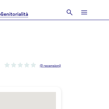
e
Genitorialità
(0 recensioni)