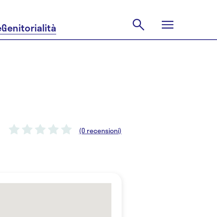
e
Genitorialità
(0 recensioni)