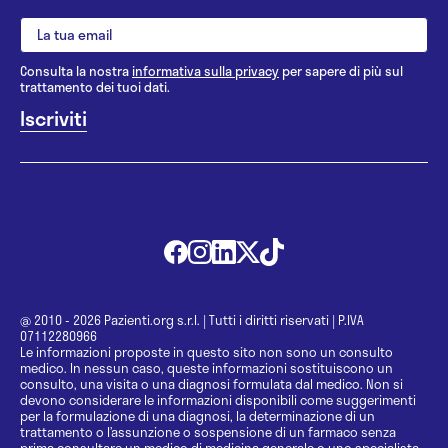
Consulta la nostra
informativa sulla privacy
per sapere di più sul
trattamento dei tuoi dati.
@ 2010 - 2026 Pazienti.org s.r.l.
|
Tutti i diritti riservati
|
P.IVA
07112280966
Le informazioni proposte in questo sito non sono un consulto
medico. In nessun caso, queste informazioni sostituiscono un
consulto, una visita o una diagnosi formulata dal medico. Non si
devono considerare le informazioni disponibili come suggerimenti
per la formulazione di una diagnosi, la determinazione di un
trattamento o l’assunzione o sospensione di un farmaco senza
prima consultare un medico di medicina generale o uno specialista.