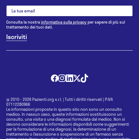
Consulta la nostra
informativa sulla privacy
per sapere di più sul
trattamento dei tuoi dati.
@ 2010 - 2026 Pazienti.org s.r.l.
|
Tutti i diritti riservati
|
P.IVA
07112280966
Le informazioni proposte in questo sito non sono un consulto
medico. In nessun caso, queste informazioni sostituiscono un
consulto, una visita o una diagnosi formulata dal medico. Non si
devono considerare le informazioni disponibili come suggerimenti
per la formulazione di una diagnosi, la determinazione di un
trattamento o l’assunzione o sospensione di un farmaco senza
prima consultare un medico di medicina generale o uno specialista.