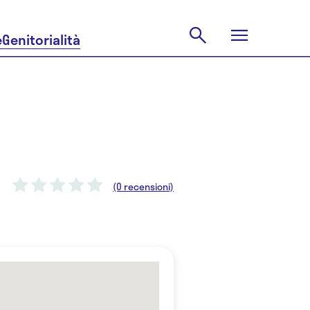
e
Genitorialità
(0 recensioni)