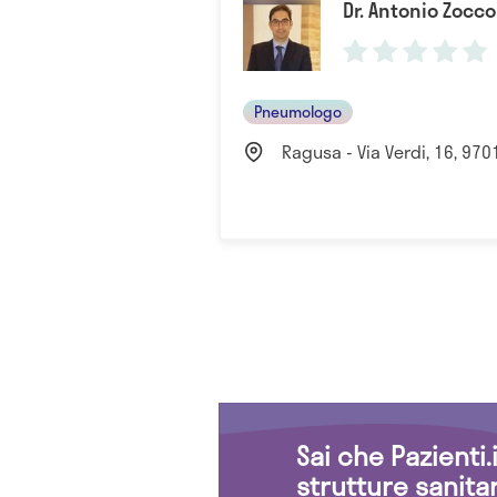
Dr. Antonio Zocc
Pneumologo
Ragusa - Via Verdi, 16, 9701
Sai che Pazienti
strutture sanita