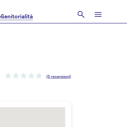
e
Genitorialità
(0 recensioni)