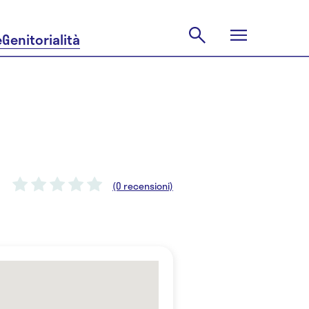
e
Genitorialità
(0 recensioni)