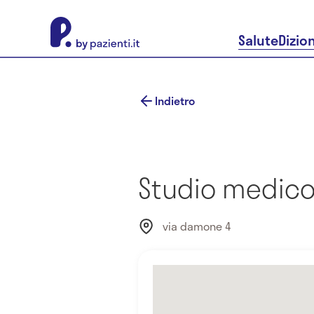
About Pazienti.it
Salute
Dizio
Indietro
Studio medico 
via damone 4