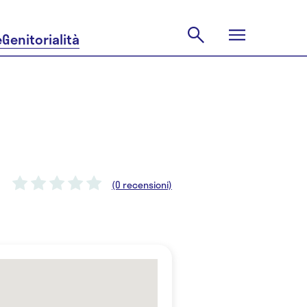
e
Genitorialità
(0 recensioni)