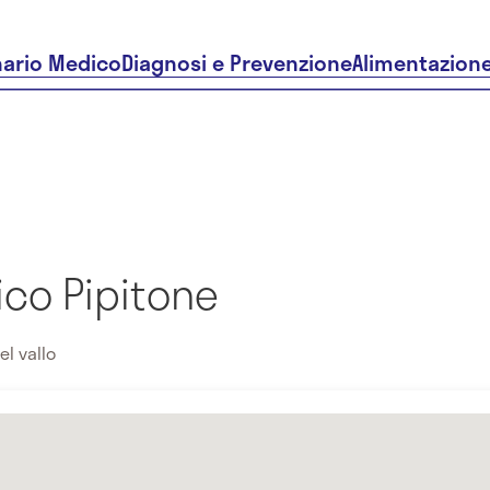
nario Medico
Diagnosi e Prevenzione
Alimentazion
ico Pipitone
el vallo