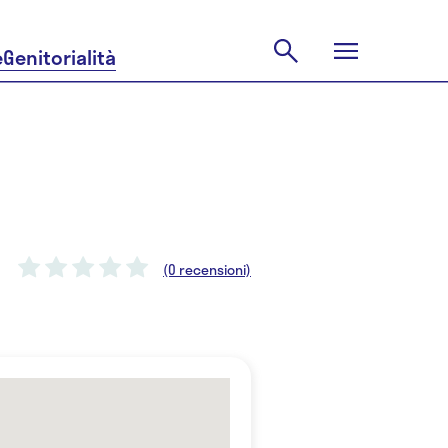
e
Genitorialità
(0 recensioni)