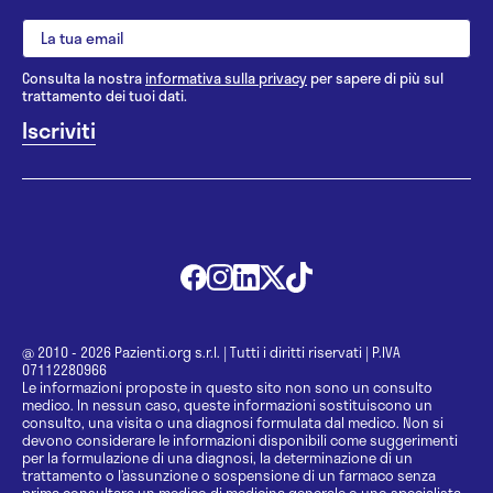
Consulta la nostra
informativa sulla privacy
per sapere di più sul
trattamento dei tuoi dati.
@ 2010 - 2026 Pazienti.org s.r.l.
|
Tutti i diritti riservati
|
P.IVA
07112280966
Le informazioni proposte in questo sito non sono un consulto
medico. In nessun caso, queste informazioni sostituiscono un
consulto, una visita o una diagnosi formulata dal medico. Non si
devono considerare le informazioni disponibili come suggerimenti
per la formulazione di una diagnosi, la determinazione di un
trattamento o l’assunzione o sospensione di un farmaco senza
prima consultare un medico di medicina generale o uno specialista.