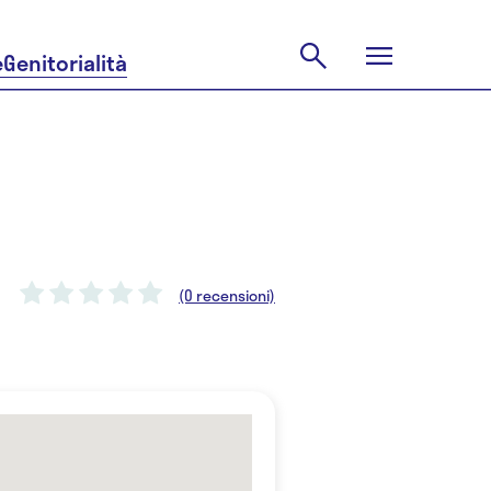
e
Genitorialità
(0 recensioni)