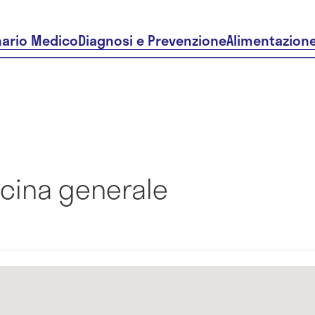
nario Medico
Diagnosi e Prevenzione
Alimentazion
icina generale