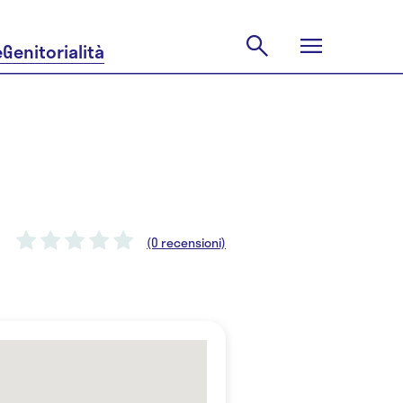
e
Genitorialità
(0 recensioni)