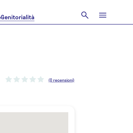
e
Genitorialità
(0 recensioni)