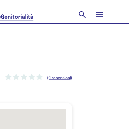
e
Genitorialità
(0 recensioni)