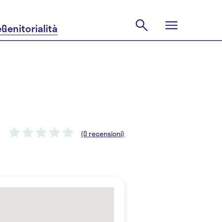
e
Genitorialità
(0 recensioni)