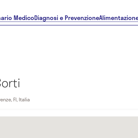
nario Medico
Diagnosi e Prevenzione
Alimentazion
orti
nze, FI, Italia