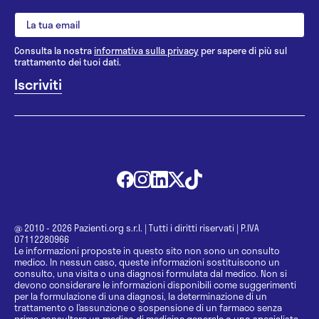
Consulta la nostra
informativa sulla privacy
per sapere di più sul
trattamento dei tuoi dati.
@ 2010 - 2026 Pazienti.org s.r.l.
|
Tutti i diritti riservati
|
P.IVA
07112280966
Le informazioni proposte in questo sito non sono un consulto
medico. In nessun caso, queste informazioni sostituiscono un
consulto, una visita o una diagnosi formulata dal medico. Non si
devono considerare le informazioni disponibili come suggerimenti
per la formulazione di una diagnosi, la determinazione di un
trattamento o l’assunzione o sospensione di un farmaco senza
prima consultare un medico di medicina generale o uno specialista.