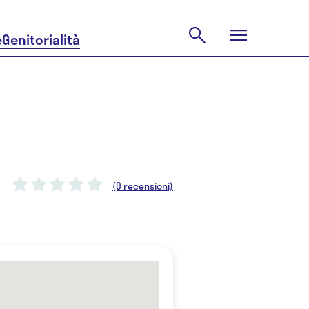
e
Genitorialità
(0 recensioni)